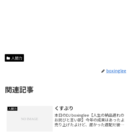
人間力
boxinglee
関連記事
くすぶり
人間力
本日のDJ boxinglee【人生の納品遅れの
お詫びと言い訳】今年の成果はあったよ
売り上げたよけど、遅かった遅配だ彼に
も、彼にも、彼女にも、なすべきこと、