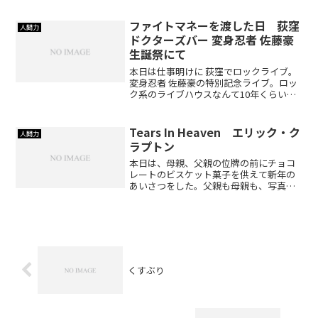
商品を届けるのが遅かったそれでも、報
酬はいただいてしまったそれは成果とい
えるのか？不...
ファイトマネーを渡した日 荻窪
人間力
ドクターズバー 変身忍者 佐藤豪
生誕祭にて
本日は仕事明けに 荻窪でロックライブ。
変身忍者 佐藤豪の特別記念ライブ。ロッ
ク系のライブハウスなんて10年くらい久
しぶり。といいながら、自分も6年弱経営
してたな。変身忍者 佐藤豪のネーミング
は、俺がやった。忙しさにかまけて、俺
Tears In Heaven エリック・ク
人間力
は、逃げてたかも。彼は、癌を克服しな
ラプトン
がら、やり続ける。
本日は、母親、父親の位牌の前にチョコ
レートのビスケット菓子を供えて新年の
あいさつをした。父親も母親も、写真の
角度が微妙で、笑っているようで、怒っ
ているようで、叱っているようで、け
ど、いま、自分が目の前にいることに安
心しているようで。そこそこ...
くすぶり