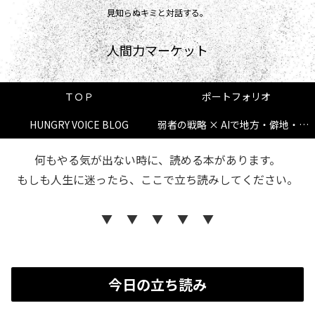
見知らぬキミと対話する。
人間力マーケット
ＴＯＰ
ポートフォリオ
HUNGRY VOICE BLOG
弱者の戦略 × AIで地方・僻地・新規でも逆転する方法
何もやる気が出ない時に、読める本があります。
もしも人生に迷ったら、ここで立ち読みしてください。
▼ ▼ ▼ ▼ ▼
今日の立ち読み