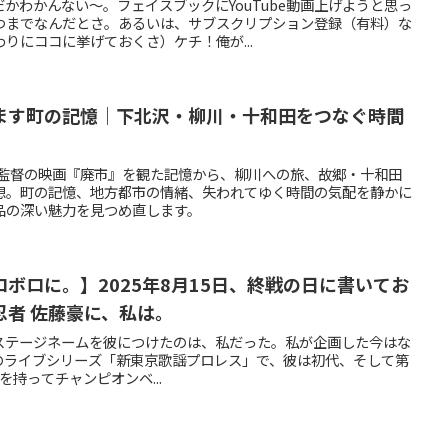
かわかんない～。フェイスブックにYouTube動画上げようと思っ
つまでなんだとさ。あるいは、サブスクリプション登録（有料）な
りにココに挙げておくさ）ケチ！俺が...
ます町の記憶｜下北沢・柳川・十和田をつなぐ時間
彦監督の映画『廃市』を観た記憶から、柳川への旅、故郷・十和田
想。町の記憶、地方都市の情緒、失われてゆく時間の気配を静かに
品の深い魅力を見つめ直します。
ボロに。】2025年8月15日、終戦の日に書いてお
忍者 佐藤豪に、私は。
のステージネームを彼につけたのは、私だった。私が企画した今はな
cafeでのライブシリーズ「新東京歌謡プロレス」で、彼は初代、そして第
持ってチャンピオンベ...