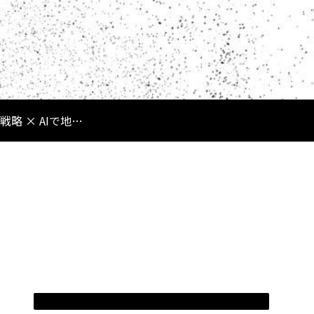
弱者の戦略 × AIで地方・僻地・新規でも逆転する方法