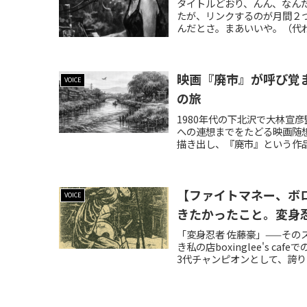
タイトルどおり、んん、なんだ
たが、リンクするのが月間２
んだとさ。まあいいや。（代わ
映画『廃市』が呼び覚
VOICE
の旅
1980年代の下北沢で大林宣
への連想までをたどる映画随
描き出し、『廃市』という作
【ファイトマネー、ボロ
VOICE
きたかったこと。変身
「変身忍者 佐藤豪」——そ
き私の店boxinglee's 
3代チャンピオンとして、誇りを