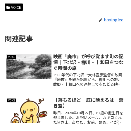
VOICE
boxinglee
関連記事
映画『廃市』が呼び覚ます町の記
VOICE
憶｜下北沢・柳川・十和田をつな
ぐ時間の旅
1980年代の下北沢で大林宣彦監督の映画
『廃市』を観た記憶から、柳川への旅、
故郷・十和田への連想までをたどる映画
随想。町の記憶、地方都市の情緒、失わ
れてゆく時間の気配を静かに描き出し、
『廃市』という作品の深い魅力を見つめ
【落ちるほど 底に映えるは 蒼
VOICE
直します。
き空】
昨日、2024年10月27日、63歳の誕生日を
迎えました。お祝いメール、カキコくれ
た皆さま、あなた、お前、おめ、イが(青
森県南部地方で「キミ」）ありがとうだ