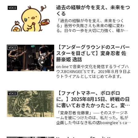
なっすーー。年齢を重ねるごとに、人生
の意味や目的を改めて考える時間が増え
過去の経験が今を支え、未来をつ
VOICE
ています。そ...
くる
「過去の経験が今を支え、未来をつく
る」――苦労や失敗さえも未来の糧に変わ
る。日々の一歩を大切に力強く、確か
に、進んでいきたいものだ。
【アンダーグラウンドのスーパー
VOICE
スターを目ざして】変身忍者 佐
藤豪姫 逸話
on-lineで音楽や文化を発信するライブハ
ウスBOXINGEE'Sです。2019年８月９日よ
りトライアルとしてはじめてみます。
【ファイトマネー、ボロボロ
VOICE
に。】2025年8月15日、終戦の日
に書いておきたかったこと。変身
忍者 佐藤豪に、私は。
「変身忍者 佐藤豪」——そのステージネ
ームを彼につけたのは、私だった。私が
企画した今はなき私の店boxinglee's cafe
でのライブシリーズ「新東京歌謡プロレ
ス」で、彼は初代、そして第3代チャンピ
オンとして、誇りを持ってチャンピオン