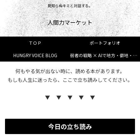
見知らぬキミと対話する。
人間力マーケット
ＴＯＰ
ポートフォリオ
HUNGRY VOICE BLOG
弱者の戦略 × AIで地方・僻地・新規でも逆転する方法
何もやる気が出ない時に、読める本があります。
もしも人生に迷ったら、ここで立ち読みしてください。
▼ ▼ ▼ ▼ ▼
今日の立ち読み