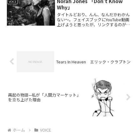
Norah Jones 「Don’t Know
VOICE
ベ...
Why」
タイトルどおり、んん、なんだかわかん
ない～。フェイスブックにYouTube動画
上げようと思ったが、リンクするのが月
間２つまでなんだとさ。あるいは、サブ
スクリプション登録（有料）なんだと
さ。まあいいや。（代わりにココに挙げ
ておくさ）ケチ！俺が...
Tears In Heaven エリック・クラプトン
再起の物語—私が「人間力マーケット」
を立ち上げた理由
ホーム
VOICE